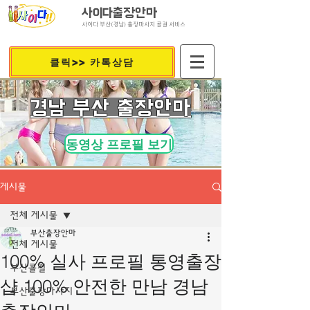
사이다출장안마
사이다 부산(경남) 출장마사지 콜걸 서비스
클릭>> 카톡상담
​경남 부산 출장안마
동영상 프로필 보기
게시물
전체 게시물
부산출장안마
전체 게시물
100% 실사 프로필 통영출장
부산콜걸
샵 100% 안전한 만남 경남
부산출장마사지