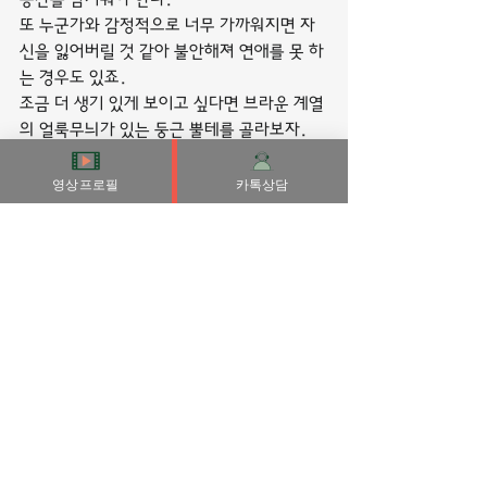
또 누군가와 감정적으로 너무 가까워지면 자
신을 잃어버릴 것 같아 불안해져 연애를 못 하
는 경우도 있죠.
조금 더 생기 있게 보이고 싶다면 브라운 계열
의 얼룩무늬가 있는 둥근 뿔테를 골라보자.
이러한 성도착적 행동의 기저에는 물론 남성
성에 대한 부적절감이라든가 자신감 부족이 
영상프로필
카톡상담
있을 수 있고, 성과 관련된 나쁜 기억이나 아
동기적 트라우마가 있을 수 있습니다.
오스트리아의 심리학자인 G. 젱어(G. 
Senger)는 “내연관계가 배우자와의 관계와
는 무관하다고 주장해선 안 된다”라고 했습니
다.
연애 때의 성관계는 연애의 감정과 연관성을 
갖는 측면이 많은 반면에, 부부 사이의 성관계
는 일상생활이나 스트레스와 좀 더 연관됩니
다.