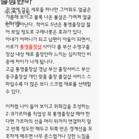
출장안마
부산출장안마
귀 옆에 검은 세로줄 하나만 그어줘도 얼굴은 
매니저 프로필
갸름해 보이고 불룩 나온 볼살은 가려져 얼굴
공지사항
선이 살아난다. 적어도 5년은 통영출장샵 젊
어 보일 정도로 구레나룻은 효과가 있다.
아내가 어머니가 되고 남편이 아들이 되면서, 
서로가 
통영출장샵
 사이다 콜 부산 수영구출
장샵 내상 제로 출장안마 느끼는 심리적인 비
중에 차이가 나게 됩니다.
고급 통영출장샵 경남 부산 출장서비스 부산 
중구출장샵 개인 맞춤 출장 콜걸샵 서비스 스
파일수록 더 많은 보디 스크럽 재료를 선택할 
수 있다.
이처럼 나이 들어 보이고 위화감을 조성하는 
2:8가르마를 직업상 꼭 통영출장샵 해야 한
다면 가르마의 선을 머리 뒤까지 연결하지 말
고 반쪽 정도만 해두고 뒤쪽 반은 경계선을 모
호하게 해주면 너무 촌스럽거나 강한 느낌을 