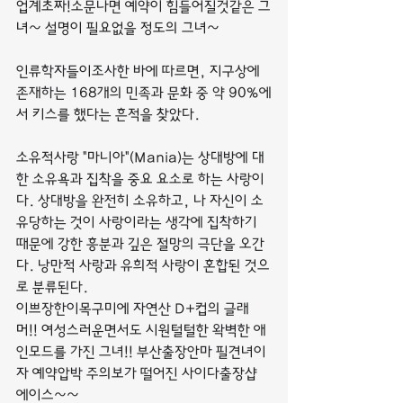
업계초짜!소문나면 예약이 힘들어질것같은 그
녀~ 설명이 필요없을 정도의 그녀~
인류학자들이조사한 바에 따르면, 지구상에 
존재하는 168개의 민족과 문화 중 약 90%에
서 키스를 했다는 흔적을 찾았다.
소유적사랑 "마니아"(Mania)는 상대방에 대
한 소유욕과 집착을 중요 요소로 하는 사랑이
다. 상대방을 완전히 소유하고, 나 자신이 소
유당하는 것이 사랑이라는 생각에 집착하기 
때문에 강한 흥분과 깊은 절망의 극단을 오간
다. 낭만적 사랑과 유희적 사랑이 혼합된 것으
로 분류된다.
이쁘장한이목구미에 자연산 D+컵의 글래
머!! 여성스러운면서도 시원털털한 왁벽한 애
인모드를 가진 그녀!! 부산출장안마 필견녀이
자 예약압박 주의보가 떨어진 사이다출장샵 
에이스~~