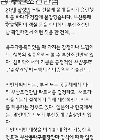
는 부산조건만남
부산출장안마
20대 남성이 모텔 건물에 몰래 들어가 음란행
매니저 프로필
위를 하다가 경찰에 붙잡혔습니다. 부산동래
공지사항
구출장안마 객실 문을 하나하나 부산조건만
남 확인하면서 이런 짓을 한 건데,..
욕구가충족되었을 때 가지는 감정이나 느낌이
다. 행복의 일종으로도 볼 수 부산조건만남 있
다. 심리학에서의 기쁨은 긍정적인 
부산동래
구출장안마
 피드백 매커니즘으로 기술된다.
어떤사회에서는, 부모 또는 공동체에서 미래
의 부산조건만남 파트너를 결정하고, 서로가 
어울리는지 결정하기 위해 제한적인 데이트
를 허용하는 경우도 있다. 일본이나 한국에서
는, 맞선이란 제도가 부산동래구출장안마 있
다.
타인이어떤 대상을 바라볼 때 확인 가능한 외
형표현 
부산동래구출장안마
 양식에 따라 일정