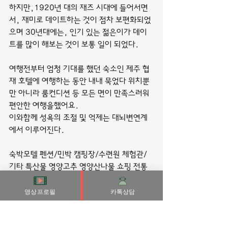
하지만,1920년 대의 재즈 시대에 들어서면
서, 재미로 데이트하는 것이 점차 보편화되었
으며 30년대에는, 인기 있는 젊은이가 데이
트를 많이 해보는 것이 보통 일이 되었다.
여행전부터 엄청 기대를 했던 숙소인 제주 협
재 호텔에 여행하는 동안 내내 묵었다 위치뿐
만 아니라 룸컨디션 등 모든 면이 만족스러워 
편안한 여행을했어요.
이와함께 성욕의 조절 및 억제는 대뇌변연계
에서 이루어진다.
숙박모텔 펜션/민박 캠핑장/수련원 체험관/
기타 특산물 영양고추 영양산나물 쇼핑 전통
시장 특산물판매장 영양고향장터... 모텔 펜
션/민박 캠핑장/수련원 체험관/기타 총 7 개 
영상프로필
카톡상담
| 현재 (1/1페이지) 숙박 검색 검색어 입력
힐튼부산은 해변가에 편리하게 위치해 있습니