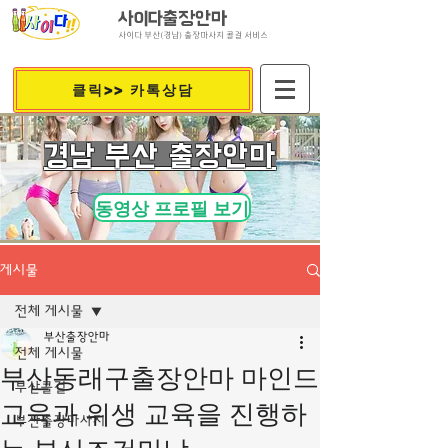
사이다출장안마
사이다 부산(경남) 출장마사지 콜걸 서비스
클릭>> 카톡상담
​경남 부산 출장안마
동영상 프로필 보기
게시물
전체 게시물
부산출장안마
전체 게시물
부산동래구출장안마 마인드
부산콜걸
교육과 위생 교육을 진행하
부산출장마사지