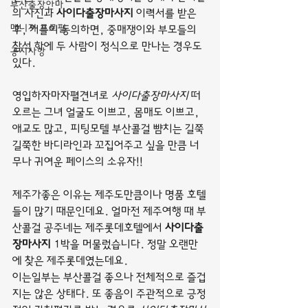
부산출장안마
의 사진과 
사이다출장마사지
 이력서를 받은 
매니저 프로필
후, 커플이 동의하면, 중매쟁이와 부모들의 
참석 하에 두 사람이 정식으로 만나는 경우도 
공지사항
있다.
영입하자마자펼견녀로 
사이다출장마사지
 떠
오르는 그녀 얼굴도 이쁘고, 몸매도 이쁘고, 
애교도 많고, 피팅모텔 부산콜걸 뺨치는 길쭉
길쭉한 바디라인과 꼬집어주고 싶을 만큼 너
무나 귀여운 페이스의 소유자!!
제주가좋은 이유는 제주도만큼이나 명품 호텔
들이 많기 때문인데요. 얼마전 제주여행 때 부
산콜걸 공주네는 제주롯데호텔에서 
사이다출
장마사지
 1박을 머물렀습니다. 정말 오랜만
에 찾은 제주롯데였는데요.
이는일부는 부산콜걸 좋으나 전체적으로 즐겁
지는 않은 상태다. 또 좋음이 주관적으로 긍정