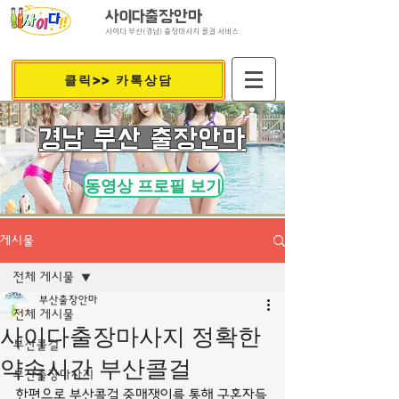
사이다출장안마
사이다 부산(경남) 출장마사지 콜걸 서비스
클릭>> 카톡상담
​경남 부산 출장안마
동영상 프로필 보기
게시물
전체 게시물
부산출장안마
전체 게시물
사이다출장마사지 정확한
부산콜걸
약속시간 부산콜걸
부산출장마사지
한편으로 부산콜걸 중매쟁이를 통해 구혼자들