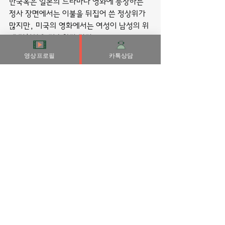
한국혹은 일본의 드라마나 영화에 등장하는 
정사 장면에서는 이불을 뒤집어 쓴 정상위가 
많지만, 미국의 영화에서는 여성이 남성의 위
에 걸쳐앉은 기승위가 많다.
영상프로필
카톡상담
현대에와서는, 1970~80년대까지만 해도 
혼전 순결의 중시와 중매 결혼의 보편화 등 현
재보다 보수적인 면이 많았으나 1990년대에 
들어서면서 차츰 더욱 자유로워졌다.
보기만해도힐링되는 녹아드는 몸매! 꼭 만나
보세요!
부산출장마사지
전체 보기
최근 게시물