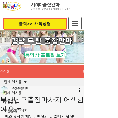
사이다출장안마
사이다 부산(경남) 출장마사지 콜걸 서비스
클릭>> 카톡상담
​경남 부산 출장안마
동영상 프로필 보기
게시물
전체 게시물
부산출장안마
전체 게시물
부산남구출장마사지 어색함
부산콜걸
이 없는
부산출장마사지
이와 유사한 체위 : 여성의 등 측에서 남성이 