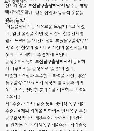
부산출장안마
신체의 앞을 
부산남구출장마사지
 맞추는 방향
매니저 프로필
에서 하는 체위. 깊은 삽입과 동물적 흥분을 
얻을 수 있다.
공지사항
'하늘을날아가는 자유로운 느낌'이라고 하였
다. 일단 몰입을 하면 몇 시간이 한순간처럼 
짧게 느껴지는 '시간개념의 
부산남구출장마사
지
 왜곡' 현상이 일어나고 자신이 몰입하는 대
상이 더 자세하고 뚜렷하게 보인다.
감정중에서특히 
부산남구출장마사지
 중요하
게 다루어지는 감정으로 '슬픔'이 있다.
따뜻한배려심과 우수한 대화력을 가진, 
부산
남구출장마사지
 보기 적당한 볼륨감과 귀여
운 페이스, 편안한 분위기를 리드하는 매력의 
소유자!!
제1수준:기아나 갈증 등의 생리적 욕구 제2
수준: 육체의 위험을 피하려는 안전욕구 부산
남구출장마사지 제3수준: 가까운 대인관계
를 원하는 소속·애정욕구 제4수준: 자기존중