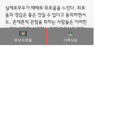
실제로모두가 때때로 외로움을 느낀다. 외로
움의 경감은 좋은 것일 수 있다고 동의하면서
도, 존재론적 관점을 취하는 사람들은 이러한 
노력이 완전히 성공하는 것엔 의구심을 가지
며, 외로움을 피할 수 없고 이로운 것이라고 
영상프로필
카톡상담
보는데 이는 삶의 기쁨을 느끼게 해주기 때문
이다.
든상황과 사건은 외로움을 일으킬 수 있으며, 
특히 민감한 사람들의 특정 성격적 특성
(personality traits)에서 더욱 그러하다.
짐승들사이에서 찾아 볼 수 있는 몸을 손질하
는 행위와 관련된 것으로 볼 수도 있고 어머니
가 먹이를 미리 어서 새끼들에게 주는 결과로 
나타나는 것일 수도 있다.
부산출장마사지