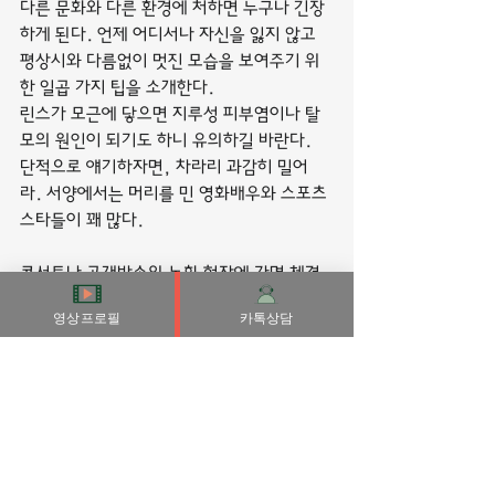
다른 문화와 다른 환경에 처하면 누구나 긴장
하게 된다. 언제 어디서나 자신을 잃지 않고 
평상시와 다름없이 멋진 모습을 보여주기 위
한 일곱 가지 팁을 소개한다.
린스가 모근에 닿으면 지루성 피부염이나 탈
모의 원인이 되기도 하니 유의하길 바란다.
단적으로 얘기하자면, 차라리 과감히 밀어
라. 서양에서는 머리를 민 영화배우와 스포츠 
스타들이 꽤 많다.
콘서트나 공개방송의 녹화 현장에 가면 체격 
좋고 외모가 수려한 보디가드들을 볼 수 있다.
영상프로필
카톡상담
이발소에서는 수염을 면도하듯 구레나룻을 싹
둑 잘라버리는데, 미용실을 다니는 수강자는 
귀밑에 구레나룻이 자라 있었다.
배스는 서비스 못지않게 안락한 스파 룸과 시
설이 요구되므로 고급 스파를 이용하는 것이 
좋다.