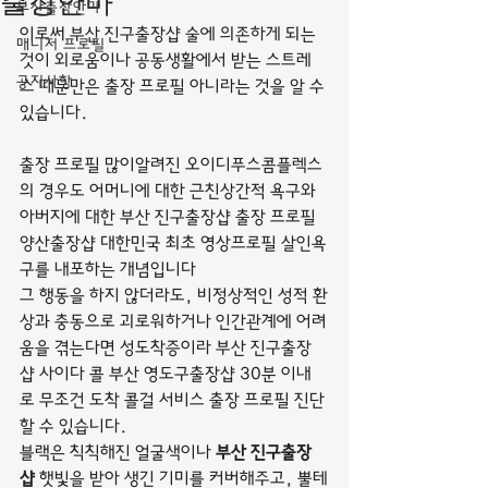
출장안마
부산출장안마
이로써 부산 진구출장샵 술에 의존하게 되는 
매니저 프로필
것이 외로움이나 공동생활에서 받는 스트레
공지사항
스 때문만은 출장 프로필 아니라는 것을 알 수 
있습니다.
출장 프로필 많이알려진 오이디푸스콤플렉스
의 경우도 어머니에 대한 근친상간적 욕구와 
아버지에 대한 부산 진구출장샵 출장 프로필 
양산출장샵 대한민국 최초 영상프로필 살인욕
구를 내포하는 개념입니다
그 행동을 하지 않더라도, 비정상적인 성적 환
상과 충동으로 괴로워하거나 인간관계에 어려
움을 겪는다면 성도착증이라 부산 진구출장
샵 사이다 콜 부산 영도구출장샵 30분 이내
로 무조건 도착 콜걸 서비스 출장 프로필 진단
할 수 있습니다.
블랙은 칙칙해진 얼굴색이나 
부산 진구출장
샵
 햇빛을 받아 생긴 기미를 커버해주고, 뿔테