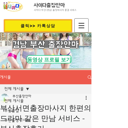
사이다출장안마
사이다 부산(경남) 출장마사지 콜걸 서비스
클릭>> 카톡상담
​경남 부산 출장안마
동영상 프로필 보기
게시물
전체 게시물
부산출장안마
전체 게시물
부산서면출장마사지 한편의
부산콜걸
드라마 같은 만남 서비스 -
부산출장마사지