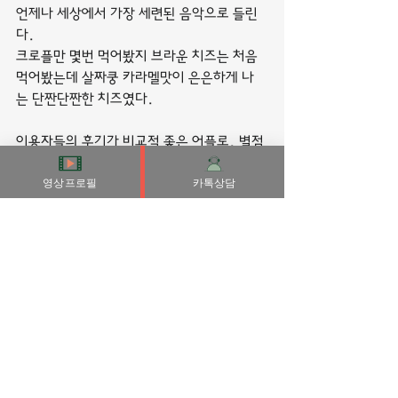
언제나 세상에서 가장 세련된 음악으로 들린
다.
크로플만 몇번 먹어봤지 브라운 치즈는 처음 
먹어봤는데 살짜쿵 카라멜맛이 은은하게 나
는 단짠단짠한 치즈였다.
이용자들의 후기가 비교적 좋은 어플로, 별점
이 높은 편입니다. 가입 시 진행하는 스물 두 
영상프로필
카톡상담
개의 인터뷰로 본인이 어떤 사람인지, 어떤 연
애 가치관을 갖고 있는지 상대에게 알려줄 수 
있습니다.
내가 이해하는 모든 것은 내가 사랑하기 때문
에 이해한다.
성공한 사람이 될 수 있는데 왜 평범한 이에 머
무르려 하는가?
부산출장마사지