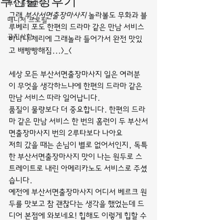
부산출장후기
부산출장안마
그래 
부산서면출장마사지
 놀라볼도 무화과 블
매니저 프로필
루베리 포도 한편의 드라마 같은 만남 서비스 
공지사항
바나나 체리에 그래놀라 들어가서 완전 맛있
고 배빵빵해짐...>_<
세상 모든 부산서면출장마사지 일은 여러분
이 무엇을 생각하느냐에 한편의 드라마 같은 
만남 서비스 따라 일어납니다.
품질이 물량보다 더 중요합니다. 한편의 드라
마 같은 만남 서비스 한 번의 홈런이 두 부산서
면출장마사지 번의 2루타보다 나아요
저희 갔을 때는 손님이 별로 없어서인지, 독특
한 부산서면출장마사지 맛이 나는 원두로 스
트레이트로 내린 아메리카노도 서비스로 주셨
습니다.
예전에 부산서면출장마사지 어디서 베르크 원
두를 맛보고 참 괜찮다는 생각을 했었는데 드
디어 본점에 와보네요! 힙해도 이렇게 힙할 수