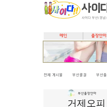
사이
사이다 부산(경남
메인
출장안마
전체 게시물
부산콜걸
부산출
부산출장안마
거제오피 