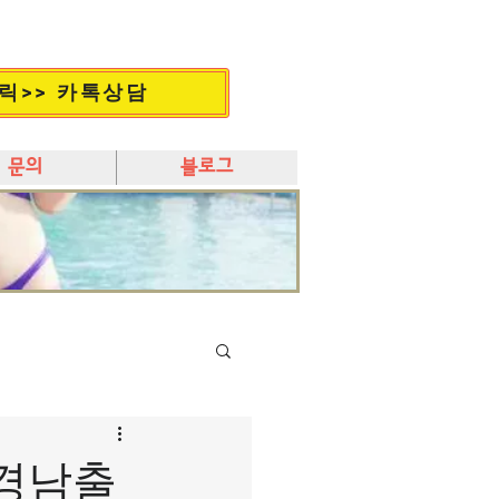
릭>> 카톡상담
문의
블로그
 경남출