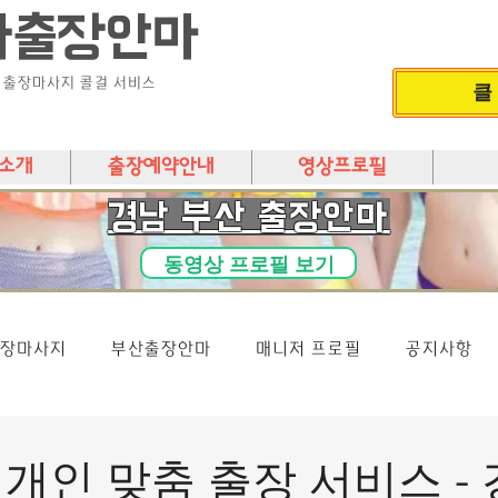
다출장안마
) 출장마사지 콜걸 서비스
클
소개
출장예약안내
영상프로필
​경남 부산 출장안마
동영상 프로필 보기
장마사지
부산출장안마
매니저 프로필
공지사항
개인 맞춤 출장 서비스 -