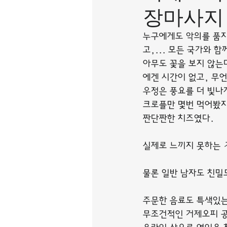
장마사지
누구에게도 악의를 품지
고,... 모든 국가와 
아무도 꽃을 보지 않는다
에겐 시간이 없고, 무
우정은 풍요를 더 빛나
크로플만 몇번 먹어봤지
짠단짠한 치즈였다.
실제로 느끼지 못하는 
물론 일반 남자도 친밀
주문한 음료도 특색있는
무조건적인 거제오피 