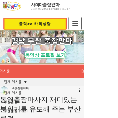
사이다출장안마
사이다 부산(경남) 출장마사지 콜걸 서비스
클릭>> 카톡상담
​경남 부산 출장안마
동영상 프로필 보기
게시물
전체 게시물
부산출장안마
전체 게시물
통영출장마사지 재미있는
부산콜걸
분위기를 유도해 주는 부산
부산출장마사지