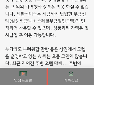
는 그 외의 타여행사 상품은 이용 하실 수 없습
니다. 전환서비스는 지금까지 납입한 부금전
액(실상조금액 + 스페셜부금할인금액)이 인
정되어 사용할 수 있으며, 상품과의 차액은 일
시납입 후 이용 가능합니다.
누가봐도 부러워할 만한 좋은 상권에서 모텔
을 운영하고 있는 A 씨는 요즘 고민이 많습니
다. 최근 지어진 주변 호텔 대비... 주변에 
20~30대가 좋아할 만한 부티크 호텔이 늘어
나고 있고,
영상프로필
카톡상담
어떤이유에서 친구를 잃은 사람은 외로움이 
증가하여서 다른 친구를 지나치게 필요로 하
거나 의심하는 부적응적 인지를 일으킨다.
조금외로워졌다고 해서 부적응적 인지가 있
는 것은 아니라고 본다. 또한 친구를 잃으면 
새로운 친구를 사귀거나 기존 관계를 깊게 할 