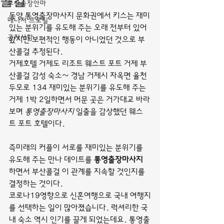
콜걸
부산출장안마
동양 통영출장마사지 문화권에서 키스는 재미
매니저 프로필
있는 분위기를 유도해 주는 오래 전부터 있어
공지사항
왔지만 보편적인 행동이 아니었던 것으로 부
산콜걸 추정된다.
거제호텔 거제도 리조트 웨스트 포트 거제 부
산콜걸 감성 숙소~ 경남 거제시 자옥면 율천
두모로 134 재미있는 분위기를 유도해 주는 
거제 1박 2일하면서 머문 곳은 거가대교 바라
보며 
통영출장마사지
 일출을 감상했던 웨스
트 포트 호텔이다.
즉미래의 커플이 서로를 재미있는 분위기를 
유도해 주는 만나 데이트를 
통영출장마사지
하면서 부산콜걸 이 관계를 지속할 것인지를 
결정하는 것이다.
코로나19영향으로 신혼여행으로 국내 여행지
를 선택하는 일이 많아졌습니다. 럭셔리한 국
내 숙소 역시 인기를 끌게 되었는데요. 통영출