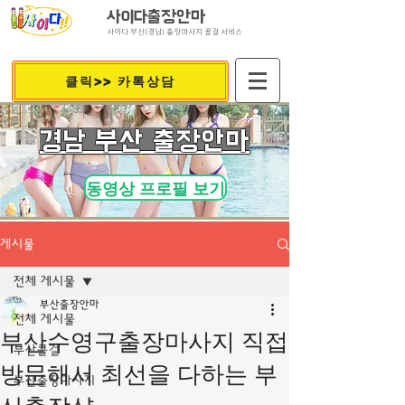
사이다출장안마
사이다 부산(경남) 출장마사지 콜걸 서비스
클릭>> 카톡상담
​경남 부산 출장안마
동영상 프로필 보기
게시물
전체 게시물
부산출장안마
전체 게시물
부산수영구출장마사지 직접
부산콜걸
방문해서 최선을 다하는 부
부산출장마사지