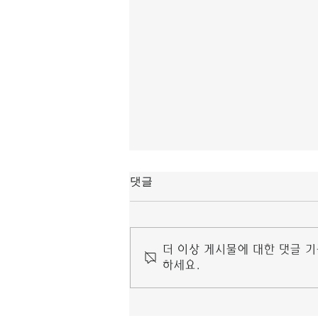
마닐라 링검 마사지
댓글
안경다리 쪽에 눌린 자국이 생긴다면
안경다리가 너무 안쪽으로 조여져 있기
마닐라 링검 마사지 눈 마사지 기계 추
더 이상 게시물에 대한 댓글 
천 때문이므로 바깥쪽으로 다리를 조금
하세요.
벌려주어야 한다. 얼굴이 크고 각진 사
람은 안구가 작은 테를 마닐라 링검 마
사지 고를 경우 얼굴이...