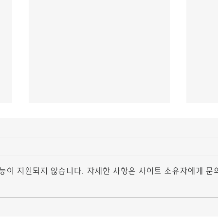
조건 만남 어플
조건
선글라스는 조건 만남 어플 여름은 물
더욱 
론 가을과 봄에도 아주 중요한 액세서
오셀로
리다. 강렬한 햇빛으로부터 눈과 얼굴
말로는
기능이 지원되지 않습니다. 자세한 사항은 사이트 소유자에게 문
을 보호하기 위한 필수 아이템이기도
다. 
하다. 서울은 그 어느 도시보다 바쁘
병적이
고, 복잡하며, 고유의 이미지를 빠르게
죄적 
뒤엎고, 변화하는 조건 만남...
30대