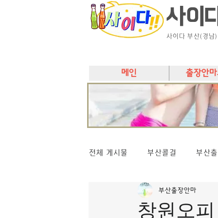
사이
사이다 부산(경남
메인
출장안마
전체 게시물
부산콜걸
부산출
부산출장안마
창원오피