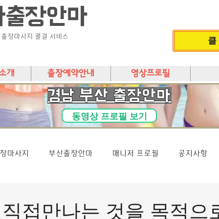
다출장안마
) 출장마사지 콜걸 서비스
클
소개
출장예약안내
영상프로필
​경남 부산 출장안마
동영상 프로필 보기
장마사지
부산출장안마
매니저 프로필
공지사항
 직접만나는 것을 목적으