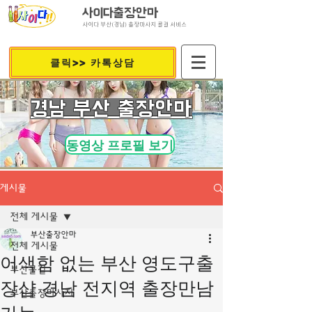
사이다출장안마
사이다 부산(경남) 출장마사지 콜걸 서비스
클릭>> 카톡상담
​경남 부산 출장안마
동영상 프로필 보기
게시물
전체 게시물
부산출장안마
전체 게시물
어색함 없는 부산 영도구출
부산콜걸
장샵 경남 전지역 출장만남
부산출장마사지