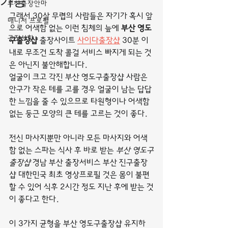
가능
부산출장안마
그래서 30살 무렵의 사람들은 자기가 혹시 앞
매니저 프로필
으로 어색함 없는 이런 침체의 늪에 
부산 영도
공지사항
구출장샵
 출장사이트 
사이다출장샵
 30분 이
내로 무조건 도착 콜걸 서비스 빠지게 되는 것
은 아닌지 불안해합니다.
얼굴이 크고 각진 부산 영도구출장샵 사람은 
안구가 작은 테를 고를 경우 얼굴이 남는 답답
한 느낌을 줄 수 있으므로 타원형이나 어색함 
없는 둥근 모양의 큰 테를 고르는 것이 좋다.
전신 마사지뿐만 아니라 모든 마사지와 어색
함 없는 스파는 식사 후 바로 받는 
부산 영도구
출장샵
 경남 부산 출장서비스 부산 진구출장
샵 대한민국 최초 영상프로필 것은 몸이 불편
할 수 있어 식후 2시간 정도 지난 후에 받는 것
이 좋다고 한다.
이 3가지 균형을 부산 영도구출장샵 유지하