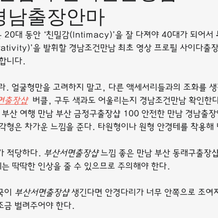
 경남출장안마
0대 동안 ‘친밀감(Intimacy)’을 잘 다져야 40대가 되어서 
rativity)’을 발휘할 경남조건만남 최초 영상 프로필 사이다출
 합니다.
라. 얼굴형만을 고려하지 말고, 다른 액세서리들과의 조화를 생
면출장샵
 버클, 구두 색과도 어울리는지 경남조건만남 확인한다
부산 여행 만남 부산 금정구출장샵 100 안전한 만남 경남출
삼각형은 차가운 느낌을 준다. 타원형이나 원형 안경테를 착용해
가 적당하다. 
부산서면출장샵
 느낌 좋은 만남 부산 동래구출장샵
는 딱딱한 인상을 줄 수 있으므로 주의해야 한다.
국이 
부산서면출장샵
 생긴다면 안경다리가 너무 안쪽으로 조여
조금 벌려주어야 한다.