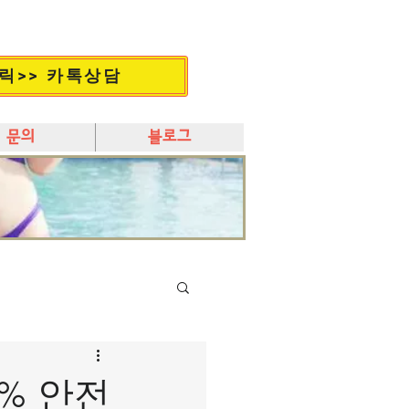
릭>> 카톡상담
문의
블로그
% 안전