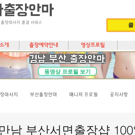
다출장안마
) 출장마사지 콜걸 서비스
클
소개
출장예약안내
영상프로필
​경남 부산 출장안마
동영상 프로필 보기
장마사지
부산출장안마
매니저 프로필
공지사항
만남 부산서면출장샵 100