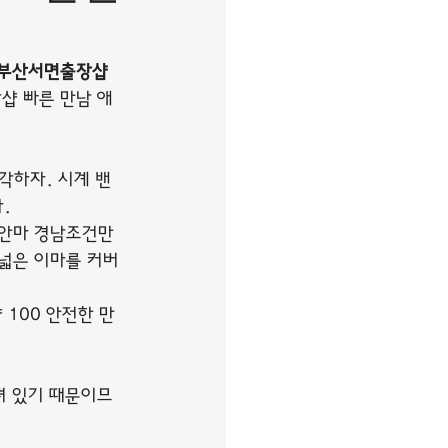
부산서면출장샵
장샵 빠른 만남 애
각하자. 시계 밴
.
장안마 경남조건만
 넓은 이마를 커버
 100 안전한 만
져 있기 때문이므