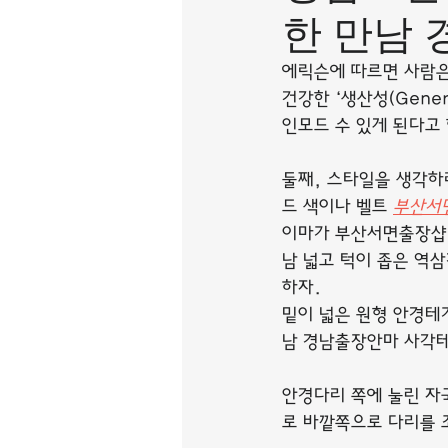
한 만남
에릭슨에 따르면 사람은 2
건강한 ‘생산성(Gene
인모드 수 있게 된다고
둘째, 스타일을 생각하
드 색이나 벨트 
부산서
이마가 부산서면출장샵 
남 넓고 턱이 좁은 역
하자.
밑이 넓은 원형 안경테
남 경남출장안마 사각테
안경다리 쪽에 눌린 자
로 바깥쪽으로 다리를 