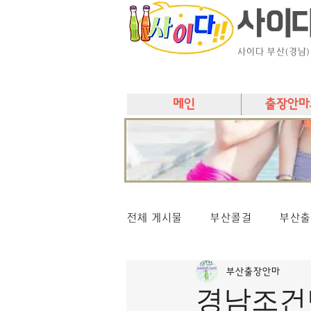
사이
사이다 부산(경남
메인
출장안마
전체 게시물
부산콜걸
부산출
부산출장안마
경남조건