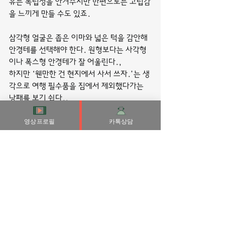
유는 독립성을 안겨주지만 한편으로는 고립감
을 느끼게 만들 수도 있죠.
삼각형 얼굴은 좁은 이마와 넓은 턱을 감안해 
안경테를 선택해야 한다. 원형보다는 사각형
이나 폭스형 안경테가 잘 어울린다.,
하지만 ‘웬만한 건 현지에서 사서 쓰자.’는 생
각으로 여행 필수품을 짐에서 제외했다가는 
낭패를 보기 쉽다.,
영상프로필
카톡상담
그나이는 어린 시절에 대한 완전한 종결이자, 
자기완결이라는 새로운 장으로 들어가는 심리
적인 숫자에 가깝습니다.
고비를 넘는 것이 아니라 준비를 갖춰 시작하
는 출발점인 것입니다. 너무 심각하게 생각하
지 말고 밝은 희망을 품고서 하루를 열심히 살
아가는 태도가 바람직합니다.