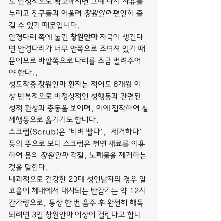
도 안정적으로 확고해지면 그때 다시 자유를 
누리고 친구들과 어울려 
창원안마
 편안히 즐
길 수 있기 때문입니다.
안경다리 쪽에 눌린 
창원안마
 자국이 생긴다
면 안경다리가 너무 안쪽으로 조여져 있기 때
문이므로 바깥쪽으로 다리를 조금 벌려주어
야 한다.,
성도착증 창원안마 환자는 적어도 6개월 이
상 반복적으로 비정상적인 성행동과 관련된 
성적 환상과 충동을 보이며, 이에 집착하여 실
제행동으로 옮기기도 합니다.
스크럽(Scrub)은 ‘비벼 빨다’, ‘제거하다’ 
등의 뜻으로 보디 스크럽은 천연 재료를 이용
하여 몸의 
창원안마
 각질, 노폐물을 제거하는 
것을 말한다.
내과적으로 건강한 20대 성인남자의 경우 알
코올이 체내에서 대사되는 반감기는 약 12시
간가량으로, 통상 한 번 음주 후 완전히 해독
되려면 3일 창원안마 이상이 걸린다고 합니