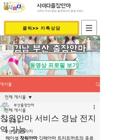
사이다출장안마
사이다 부산(경남) 출장마사지 콜걸 서비스
클릭>> 카톡상담
​경남 부산 출장안마
동영상 프로필 보기
게시물
전체 게시물
부산출장안마
전체 게시물
창원안마 서비스 경남 전지
부산콜걸
역 가능
부산출장마사지
페이셜 
창원안마
 김해안마 트리트먼트의 종류