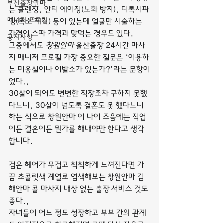
부산출장안마
는 클렌징, 안티 에이징(노화 방지), 디톡시파
매니저 프로필
잉(독소 제거) 등이 있는데 얼굴만 시술하는 
가격이 스파 가격과 맞먹는 경우도 있다.
공지사항
그중에서도 
창원안마
 울산출장 24시간 마사
지 매니저 프로필 가장 중요한 질문은 ‘이용하
는 미용실이나 이발소가 있는가?’라는 문항이
었다.,
30살이 되어도 변변한 직장조차 구하지 못했
다느니, 30살이 넘도록 결혼도 못 했다느니 
하는 식으로 창원안마 이 나이 즈음에는 직업
이든 결혼이든 뭔가를 해내야만 한다고 생각
합니다.
검은 헤어가 무겁고 칙칙하게 느껴진다면 가
끔 초콜릿색 계열로 염색해보는 창원안마 김
해안마 콜 마사지 내상 없는 출장 서비스 것도 
좋다.,
자녀들이 어느 정도 성장하고 부부 간의 관계