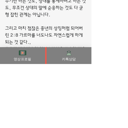
주기만 하는 것도, 상대를 통제하려고 하는 것
도, 무조건 상대의 말에 순응하는 것도 다 균
형 잡힌 관계는 아닙니다.
그리고 마치 점잖은 중년의 상징처럼 되어버
린 2:8 가르마를 너도나도 자연스럽게 하게 
되는 것 같다.,
모두가 비슷비슷한 헤어스타일을 고수할 필요
는 없지 않을까?, 외모가 권력이 되는 시대
영상프로필
카톡상담
다. 헤어스타일을 바꾸지 않고서는 이미지를 
바꿀 수 없다.,
우리나라 사람들은 자신의 음주습관에 대해 
굳이 복잡하게 생각하지 않으려 하며, 회식자
리에 가면 너 나 할 것 없이 “이 정도 마신다
고 안 죽어”라면서 무모함을 강요합니다.
말레이시아에서는 발 마사지를 발 반사 요법
(Foot Reflexology)이라고 부르는 곳이 많
다. 반사 요법은 마사지에 비해 혈 자리를 자
극해 발의 피로를 풀고 건강을 증진시키는 요