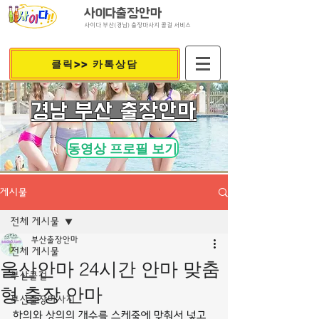
사이다출장안마
사이다 부산(경남) 출장마사지 콜걸 서비스
클릭>> 카톡상담
​경남 부산 출장안마
동영상 프로필 보기
게시물
전체 게시물
부산출장안마
전체 게시물
울산안마 24시간 안마 맞춤
부산콜걸
형 출장 안마
부산출장마사지
하의와 상의의 개수를 스케줄에 맞춰서 넣고 