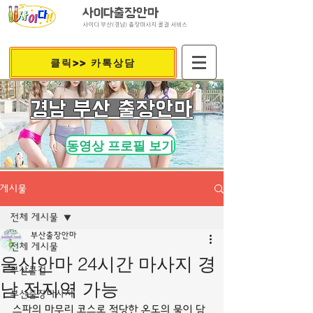
사이다출장안마
사이다 부산(경남) 출장마사지 콜걸 서비스
클릭>> 카톡상담
​경남 부산 출장안마
동영상 프로필 보기
게시물
전체 게시물
부산출장안마
전체 게시물
울산안마 24시간 마사지 경
부산콜걸
남 전지역 가능
부산출장마사지
스파의 마무리 코스로 적당한 온도의 물이 담