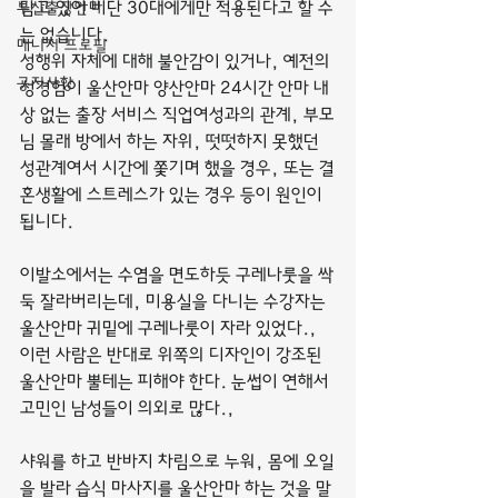
부산출장안마
담고 있어 비단 30대에게만 적용된다고 할 수
는 없습니다.
매니저 프로필
성행위 자체에 대해 불안감이 있거나, 예전의 
공지사항
성경험이 울산안마 양산안마 24시간 안마 내
상 없는 출장 서비스 직업여성과의 관계, 부모
님 몰래 방에서 하는 자위, 떳떳하지 못했던 
성관계여서 시간에 쫓기며 했을 경우, 또는 결
혼생활에 스트레스가 있는 경우 등이 원인이 
됩니다.
이발소에서는 수염을 면도하듯 구레나룻을 싹
둑 잘라버리는데, 미용실을 다니는 수강자는 
울산안마 귀밑에 구레나룻이 자라 있었다.,
이런 사람은 반대로 위쪽의 디자인이 강조된 
울산안마 뿔테는 피해야 한다. 눈썹이 연해서 
고민인 남성들이 의외로 많다.,
샤워를 하고 반바지 차림으로 누워, 몸에 오일
을 발라 습식 마사지를 울산안마 하는 것을 말