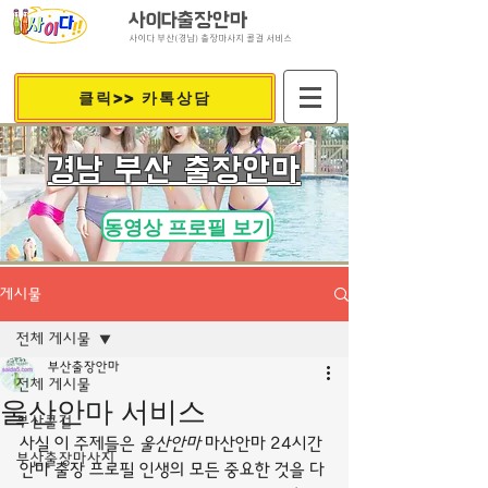
사이다출장안마
사이다 부산(경남) 출장마사지 콜걸 서비스
클릭>> 카톡상담
​경남 부산 출장안마
동영상 프로필 보기
게시물
전체 게시물
부산출장안마
전체 게시물
울산안마 서비스
부산콜걸
사실 이 주제들은 
울산안마
 마산안마 24시간 
부산출장마사지
안마 출장 프로필 인생의 모든 중요한 것을 다 