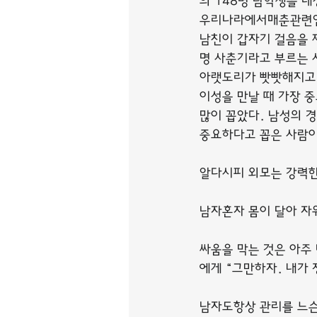
의 148명 남학생을 
우리나라에서매춘관련업
남친이 갑자기 걸음을 
명 사춘기라고 부르는 
아랫도리가 빳빳해지고
이성을 만날 때 가장 
많이 꼽았다. 남성의 
중요하다고 꼽은 사람이
알다시피 외모는 강력한
남자혼자 몸이 달아 자
싸움을 막는 것은 아주
에게 “그만하자. 내가 
남자도항상 관리를 느슨