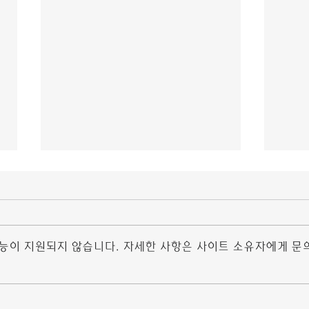
조건 만남 어플
조건
선글라스는 조건 만남 어플 여름은 물
더욱 
론 가을과 봄에도 아주 중요한 액세서
오셀로
리다. 강렬한 햇빛으로부터 눈과 얼굴
말로는
기능이 지원되지 않습니다. 자세한 사항은 사이트 소유자에게 문
을 보호하기 위한 필수 아이템이기도
다. 
하다. 서울은 그 어느 도시보다 바쁘
병적이
고, 복잡하며, 고유의 이미지를 빠르게
죄적 
뒤엎고, 변화하는 조건 만남...
30대