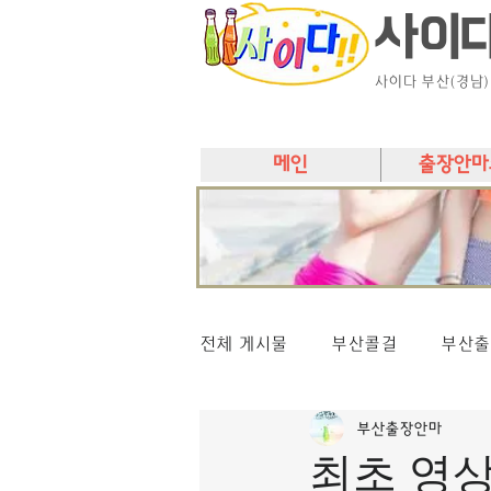
사이
사이다 부산(경남
메인
출장안마
전체 게시물
부산콜걸
부산출
부산출장안마
최초 영