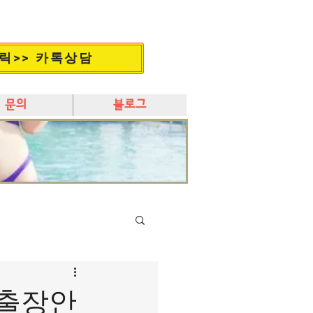
릭>> 카톡상담
문의
블로그
다출장안