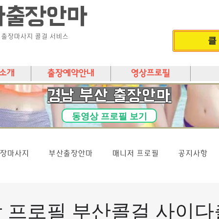
다출장안마
) 출장마사지 콜걸 서비스
클
소개
출장예약안내
영상프로필
​경남 부산 출장안마
동영상 프로필 보기
장마사지
부산출장안마
매니저 프로필
공지사항
상 프로필 부산콜걸 사이