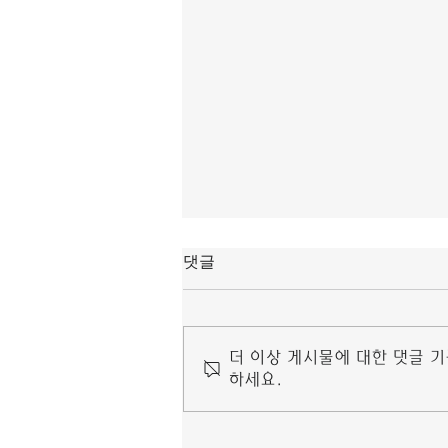
마닐라 링검 마사지
댓글
안경다리 쪽에 눌린 자국이 생긴다면
안경다리가 너무 안쪽으로 조여져 있기
마닐라 링검 마사지 눈 마사지 기계 추
더 이상 게시물에 대한 댓글 
천 때문이므로 바깥쪽으로 다리를 조금
하세요.
벌려주어야 한다. 얼굴이 크고 각진 사
람은 안구가 작은 테를 마닐라 링검 마
사지 고를 경우 얼굴이...