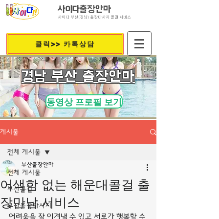
사이다출장안마
사이다 부산(경남) 출장마사지 콜걸 서비스
클릭>> 카톡상담
​경남 부산 출장안마
동영상 프로필 보기
게시물
전체 게시물
부산출장안마
전체 게시물
어색함 없는 해운대콜걸 출
부산콜걸
장만남 서비스
부산출장마사지
어려움을 잘 이겨낼 수 있고 서로가 행복할 수 