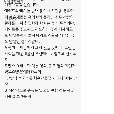
부산출장안마
해운대콜걸 있습니다.
매니저 프로필
데이트의 의미는 남녀 둘이서 시간을 공유하
며 해운대콜걸 유익하게 즐기면서 두 사람의 
공지사항
관계를 보다 친밀하게 하려는 것이 목적이다. 
데이트를 주도하고 리드하는 것이 대체적으
로 남성쪽이다 보니 데이트 계획을 세우는 것
도 남성인 경우가많다.
투쟁하니 피곤하기 그지 없을 것이다. 그럴땐 
자식을 해운대콜걸 부인에게 위임하고 먼곳으
로
로맨스 영화보다 액션 영화,공포 영화 이런거 
해운대콜걸
 예매하는거,
“난항상 스포츠를 해운대콜걸 봐야돼”하는 남
자
6.시각적으로 충동을 일으킬 만한 것을 해운
대콜걸 보았을 때