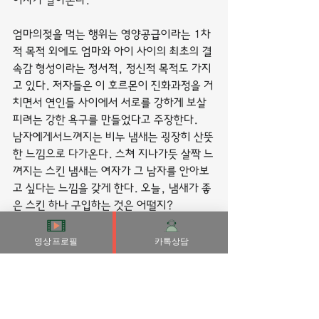
여자가 알아본다.
엄마의젖을 먹는 행위는 영양공급이라는 1차
적 목적 외에도 엄마와 아이 사이의 최초의 결
속감 형성이라는 정서적, 정신적 목적도 가지
고 있다. 저자들은 이 호르몬이 진화과정을 거
치면서 연인들 사이에서 서로를 강하게 보살
피려는 강한 욕구를 만들었다고 주장한다.
남자에게서느껴지는 비누 냄새는 굉장히 산뜻
한 느낌으로 다가온다. 스쳐 지나가듯 살짝 느
껴지는 스킨 냄새는 여자가 그 남자를 안아보
고 싶다는 느낌을 갖게 한다. 오늘, 냄새가 좋
은 스킨 하나 구입하는 것은 어떨지?
남자는적절한 기회만 주어지면 언제라도 출 
격할수 있는 로켓과도 같다.
영상프로필
카톡상담
예쁘다거나,매력있다거나, 너무 귀엽다거
나... 라는 칭찬에 여자는 약하다.