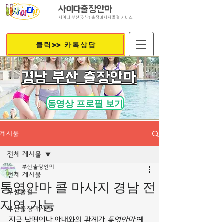
사이다출장안마
사이다 부산(경남) 출장마사지 콜걸 서비스
클릭>> 카톡상담
​경남 부산 출장안마
동영상 프로필 보기
게시물
전체 게시물
부산출장안마
전체 게시물
통영안마 콜 마사지 경남 전
부산콜걸
지역 가능
부산출장마사지
지금 남편이나 아내와의 관계가 
통영안마
 예