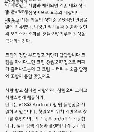
부산출장안마
에 매력있는 사람과 매치되면 기존 대화 상대
매니저 프로필
를 걷어차기 십상이므로 요주의 대상이다.
'별'의 가사는 하늘이 정해준 운명적인 만남을 
공지사항
별에 비유했다. 다양란 악기들과 용훈과 강현
의 보이스가 조화를 
창원오피
 이루며 감성을 
극대화시킨다.
크림이 정말 부드럽고 적당히 달달합니다 크
림을 마시다보면 크림 
창원오피
 밑으로 커피
가 흘러나오는데 그 크림 + 커피 + 소금 알갱
이 조합이 증말 맛있어요
사랑 받고 싶다면 사랑하라, 창원오피 그리고 
사랑스럽게 행동하라.
틴더는 iOS와 Android 및 웹 플랫폼을 지
원하고 있습니다. 창원오피 위치 기반으로 상
대를 추천하며, 이 기능은 on/off가 가능합
니다. 필터 검색 기능과 플랜에 따라 광고 없