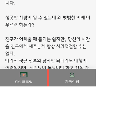
니다.
성공한 사람이 될 수 있는데 왜 평범한 이에 머
무르려 하는가?
친구가 어려울 때 돕기는 쉽지만, 당신의 시간
을 친구에게 내주는게 항상 시의적절할 수는 
없다.
따라서 평균 전후의 남자만 되더라도 매칭이 
어려워지며, 시간낭비 돈낭비만 하고 접을 가
능성이 높다. 거기다가 국내 온라인 데이팅 
영상프로필
카톡상담
앱 자체의 미덥지 못한 서비스는 덤.
우리가 무슨 생각을 하느냐가 우리가 어떤 사
람이 되는지를 결정한다
운명이 가하는 고통에 우리는 인내심을 가지
고 맞서야 하며, 적이 가하는 고통은 남자다
운 용기로 맞서야 한다.