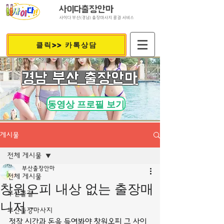
사이다출장안마
사이다 부산(경남) 출장마사지 콜걸 서비스
클릭>> 카톡상담
​경남 부산 출장안마
동영상 프로필 보기
게시물
전체 게시물
부산출장안마
전체 게시물
창원오피 내상 없는 출장매
부산콜걸
니저 -
부산출장마사지
정작 시간과 돈을 들여봐야 창원오피 그 사이