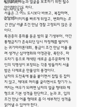
부산출장안마
빛으로부터 눈과 얼굴을 보호하기 위한 필수 
아이템이기도 하다.
매니저 프로필
서울은 그 어느 도시보다 바쁘고, 복잡하며, 
공지사항
고유의 이미지를 빠르게 뒤엎고, 변화하는 
조
건 만남 어플
 조건 만남 경찰 고정되지 않은 곳
이다.
특권층의 흥취를 돋운 밤의 꽃 기생부터, 야간
통행금지가 존속되던 당시 자정께쯤 벌어지
는 귀가마라톤대회, 통금이 조건 만남 어플 풀
려 생겨난 심야영화와 야경관광, 폭탄주, 파
도타기 등으로 채색된 새로운 음주문화에 개
인의 익명성이 보장되는 각종 방들까지 서울 
밤은 다채로운 만물상의 풍경이다.
남자의 도전욕에 불을 붙이면서 잡힐 듯 잡히
지 않고, 제대로 머리를 굴리면서도 향기가 느
껴지는 여우가 되려면 남자의 얼굴 형태와 체
형으로 기본 성격을 판단하고, 눈과 코, 입의 
조건 만남 어플 형태로 좀 더 세부적인 성격을 
읽어낼 수 있어야 한다.