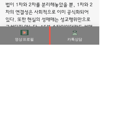
법이 1차와 2차를 분리해놓았을 뿐, 1차와 2
차의 연결성은 사회적으로 이미 공식화되어 
있다. 또한 현실의 성매매는 성교행위만으로 
구성되지 않는다. 15분 숏타임이더라도 성매
매 여성들은 남성에게 웃고, 인사하고, 떠나
영상프로필
카톡상담
는 남성을 배웅해야 한다. ……
사람에게는 스스로에게 허용적인 심리가 존재
하는데, 우리나라에서는 대표적으로 음주에 
관한 심리가 그렇습니다.
또한 30대까지는 적성에 맞지 않아도 직업이
라 생각하고 열심히 할 수 있지만 40대부터
는 ‘적성에 맞지 않아도 열심히만 하는 것’으
로는 아무것도 되는 게 없다고 말한다.
불쌍하다는 단어가 참 잘 어울리는, 사회생활
을 하고 있다는 사실 자체가 감동적인 우리들
은 참으로 넘기 힘들었던 생을 견뎌낸 사람들
이라는 칭찬과 함께 글을 맺는다.