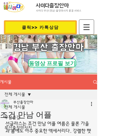
사이다출장안마
사이다 부산(경남) 출장마사지 콜걸 서비스
클릭>> 카톡상담
​경남 부산 출장안마
동영상 프로필 보기
게시물
전체 게시물
부산출장안마
전체 게시물
조건 만남 어플
부산콜걸
선글라스는 조건 만남 어플 여름은 물론 가을
부산출장마사지
과 봄에도 아주 중요한 액세서리다. 강렬한 햇