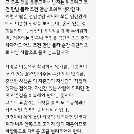
그 모든 것을 뭉뚱그려서 남자는 위로라고 
조
건 만남 몰카
 조건 만남 트위터 생각한다.
이런 사람은 연인뿐만 아니라 모든 인간관계
에서 비슷한 집착을 보이는데, 혼자 있는 걸 
힘들어하고, 자신이 버림받을까 봐 두려워하
며, 처음에는 친구나 연인을 극단적으로 좋아
하다가도 어느 
조건 만남 몰카
 순간 극단적으
로 나쁜 사람으로 몰며 분노합니다.
사랑을 미움으로 착각하지 않기를. 다툼보다 
조건 만남 몰카
 안아주는 순간이 더 많기를.
중요한 사실은 이 자존감이 자신감과 직결돼 
있다는 점이다. 자신감 있는 사람이 되려면 먼
저 자존감을 회복해야 한다는 뜻이다.
그러나 요즘에는 가방을 볼 때도 기능성과 디
자인적인 측면이 중요시되고 있다.
안경다리 쪽에 눌린 자국이 생긴다면 안경다
리가 너무 안쪽으로 조여져 있기 때문이므로 
바깥쪽으로 다리를 조금 벌려주어야 한다.