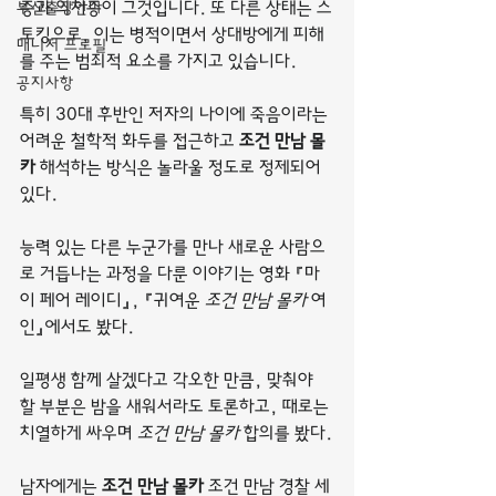
부산출장안마
증과 의처증이 그것입니다. 또 다른 상태는 스
토킹으로, 이는 병적이면서 상대방에게 피해
매니저 프로필
를 주는 범죄적 요소를 가지고 있습니다.
공지사항
특히 30대 후반인 저자의 나이에 죽음이라는 
어려운 철학적 화두를 접근하고 
조건 만남 몰
카
 해석하는 방식은 놀라울 정도로 정제되어 
있다.
능력 있는 다른 누군가를 만나 새로운 사람으
로 거듭나는 과정을 다룬 이야기는 영화 『마
이 페어 레이디』, 『귀여운 
조건 만남 몰카
 여
인』에서도 봤다.
일평생 함께 살겠다고 각오한 만큼, 맞춰야 
할 부분은 밤을 새워서라도 토론하고, 때로는 
치열하게 싸우며 
조건 만남 몰카
 합의를 봤다.
남자에게는 
조건 만남 몰카
 조건 만남 경찰 세 