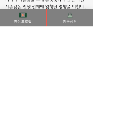
자존감은 인생 전체에 엄청난 영향을 미친다.
단 한 번뿐인 삶, 퍽퍽하지 않게 취미도 가져
야 하고 바쁘더라도 사람들을 진심으로 받아
영상프로필
카톡상담
주는 넉넉한 마음이 있어야 하며, 아무리 돈
이 없어도 돈 따위에 자존심을 버리지 말아야 
한다고 전한다.
30대 남자의 오늘을 돌아보게 한다. 평소에 
어떤 삶을 살고 있는지, 어떤 고민이 있는지, 
과연 무엇이 그들이 힘들게 하는지, 고통의 구
덩이에서 어떻게 빠져나올 수 있는지 등을 이
야기한다. 특히 단순히 그들의 삶을 소개하는 
데서 더 나아가, 모든 어려움 속에서도 꿋꿋하
게 잘 버텨내는 30대 남성들에게 박수와 찬사
를 보낸다.
집 앞에서 아쉽게 헤어지지 않아도 되는 행복.
사각테 역시 얼굴의 각을 더욱 강조하므로 피
해야 한다. 얼굴의 각진 부분과 극단적인 대조