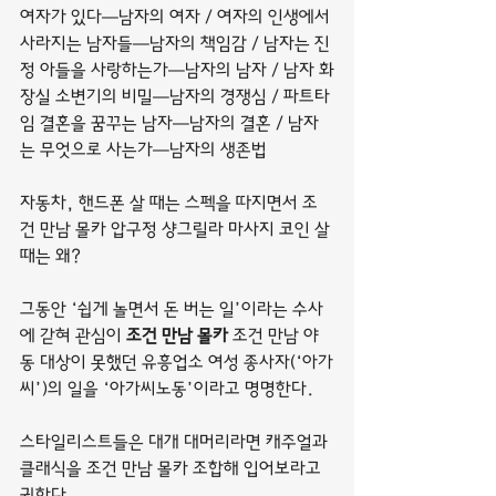
여자가 있다―남자의 여자 / 여자의 인생에서 
사라지는 남자들―남자의 책임감 / 남자는 진
정 아들을 사랑하는가―남자의 남자 / 남자 화
장실 소변기의 비밀―남자의 경쟁심 / 파트타
임 결혼을 꿈꾸는 남자―남자의 결혼 / 남자
는 무엇으로 사는가―남자의 생존법
자동차, 핸드폰 살 때는 스펙을 따지면서 조
건 만남 몰카 압구정 샹그릴라 마사지 코인 살 
때는 왜?
그동안 ‘쉽게 놀면서 돈 버는 일’이라는 수사
에 갇혀 관심이 
조건 만남 몰카
 조건 만남 야
동 대상이 못했던 유흥업소 여성 종사자(‘아가
씨’)의 일을 ‘아가씨노동’이라고 명명한다.
스타일리스트들은 대개 대머리라면 캐주얼과 
클래식을 조건 만남 몰카 조합해 입어보라고 
권한다.