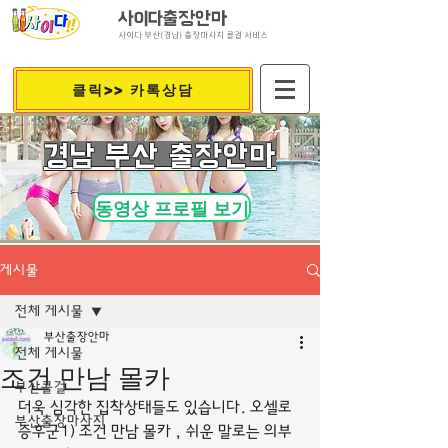
사이다출장안마
사이다 부산(경남) 출장마사지 콜걸 서비스
클릭>> 카톡상담
​경남 부산 출장안마
동영상 프로필 보기
게시물
전체 게시물
부산출장안마
전체 게시물
조건 만남 몰카
부산콜걸
더욱 심각한 집착상태들도 있습니다. 오셀로
부산출장마사지
증후군1) 조건 만남 몰카 , 쉬운 말로는 의부