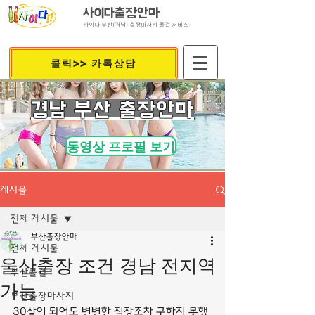
사이다출장안마
사이다 부산(경남) 출장마사지 콜걸 서비스
클릭>> 카톡상담
​경남 부산 출장안마
동영상 프로필 보기
게시물
전체 게시물
부산출장안마
전체 게시물
울산출장 조건 경남 전지역
부산콜걸
가능
부산출장마사지
30살이 되어도 변변한 직장조차 구하지 못했