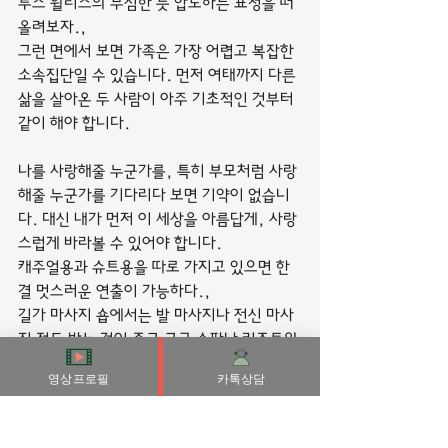
루스 윌리스의 무심한 듯 압도하는 표정을 떠
올려보자.,
그런 면에서 보면 가족은 가장 어렵고 복잡한 
소속집단일 수 있습니다. 먼저 여태까지 다른 
삶을 살아온 두 사람이 아주 기초적인 것부터 
같이 해야 합니다.
나를 사랑해줄 누군가를, 특히 부모처럼 사랑
해줄 누군가를 기다리다 보면 기약이 없습니
다. 대신 내가 먼저 이 세상을 아름답게, 사랑
스럽게 바라볼 수 있어야 합니다.
캐주얼용과 슈트용을 따로 가지고 있으면 한
결 멋스러운 연출이 가능하다.,
길가 마사지 숍에서는 발 마사지나 전신 마사
지 정도 받는 것이 좋고 고급 스파나 리조트의 
스파에서는 보디 스크럽, 보디 랩, 디톡스 트
영상프로필
카톡상담
리트먼트, 배스 등을 받는 것이 좋다.
이발소에서는 수염을 면도하듯 구레나룻을 싹
둑 잘라버리는데, 미용실을 다니는 수강자는 