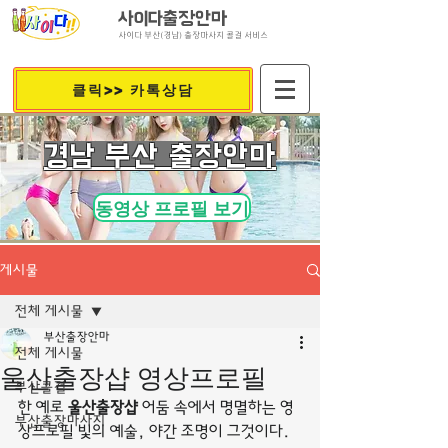
사이다출장안마
사이다 부산(경남) 출장마사지 콜걸 서비스
클릭>> 카톡상담
​경남 부산 출장안마
동영상 프로필 보기
게시물
전체 게시물
부산출장안마
전체 게시물
울산출장샵 영상프로필
부산콜걸
한 예로 
울산출장샵
 어둠 속에서 명멸하는 영
부산출장마사지
상프로필 빛의 예술, 야간 조명이 그것이다. 