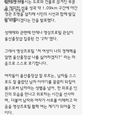
부산출장안마
얼마 전 서울시는 도로와 건물로 끊겨진 부분
을 제외한 서울 성곽 약 1.09km 구간에 야간
매니저 프로필
경관 조명을 설치해 시민의 시선과 함께 발길
공지사항
을 되돌리겠다는 안을 발표했다.
성매매와 관련해 언제나 영상프로필 관심이 
울산출장샵 집중된 건 ‘2차’였다.
그래서 영상프로필 “저 여성이 나의 경제력을 
알면 울산출장샵 나를 싫어하겠지?” 라는 마
음으로 스스로 포기합니다.
여자들이 울산출장샵 잘 모르는, 남자들 스스
로도 잘 몰랐던 남자 이야기를 꼼꼼히 되짚어
봄으로써 남자라는 성별을 넘어, 한 외로운 인
간의 모습을 만나고 위로하는 시간을 선사하
며, 더불어 남자와 여자가 서로를 이해하고 마
음을 영상프로필 활짝 여는 계기가 되어줄 것
이다.