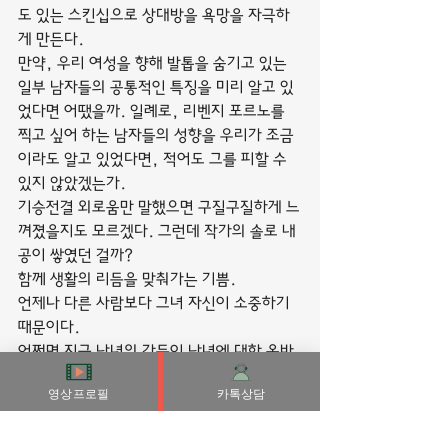
도 있는 스킨십으로 상대방을 욕망을 자극하
게 만든다.
만약, 우리 여성을 향해 발톱을 숨기고 있는 
일부 남자들의 공통적인 특징을 미리 알고 있
었다면 어땠을까. 일례로, 리벤지 포르노를 
찍고 싶어 하는 남자들의 성향을 우리가 조금
이라도 알고 있었다면, 적어도 그를 피할 수 
있지 않았겠는가.
기승전결 외로움만 말했으면 구질구질하게 느
껴졌을지도 모르겠다. 그런데 작가의 솔로 내
공이 쌓였던 걸까?
함께 생활의 리듬을 맞춰가는 기쁨.
언제나 다른 사람보다 그녀 자신이 소중하기 
때문이다.
어쩌면 지금 남녀의 갈등이 남녀에 대한 올바
른 이해가 부족해서가 아닐까?
영상프로필
카톡상담
그래서 이 가게 과일은 더 싱싱해 보이고 신선
하고 맛도 좋을 것 같다. 심리학에서는 이런 
현상을 광배효과라 한다.