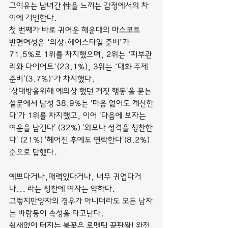
그이유는 남녀간 性을 느끼는 감정에서의 차
이에 기인한다.
첫 번째가 바로 귀여운 해운대의 마스코트
반면여성은 ‘의상·헤어스타일 준비’가 
71.5%로 1위를 차지했으며, 2위는 ‘피부관
리와 다이어트’(23.1%), 3위는 ‘대화 주제 
준비'(3.7%)’가 차지했다.
'상대방을위해 예의상 했던 거짓 행동'을 묻는 
설문에서 남성 38.9%는 '마음 없어도 계산한
다'가 1위를 차지했고, 이어 '다음에 보자는 
여운을 남긴다' (32%) '외모나 성격을 칭찬한
다' (21%) '헤어진 후에도 연락한다'(8.2%) 
순으로 답했다.
예쁘다거나,매력있다거나, 너무 귀엽다거
나... 라는 칭찬에 여자는 약하다.
그렇지만양자의 경우가 아니더라도 모든 남자
는 바람둥이 속성을 타고난다.
쉴새없이 터지는 불꽃은 로맨틱 끝판왕! 완전 