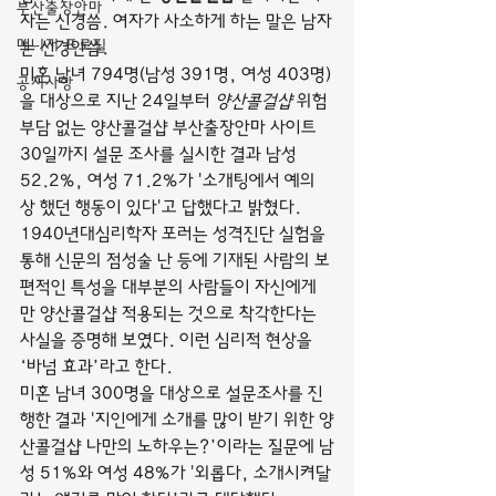
부산출장안마
자는 신경씀. 여자가 사소하게 하는 말은 남자
매니저 프로필
는 신경안씀.
미혼 남녀 794명(남성 391명, 여성 403명)
공지사항
을 대상으로 지난 24일부터 
양산콜걸샵
 위험 
부담 없는 양산콜걸샵 부산출장안마 사이트 
30일까지 설문 조사를 실시한 결과 남성 
52.2%, 여성 71.2%가 '소개팅에서 예의
상 했던 행동이 있다'고 답했다고 밝혔다.
1940년대심리학자 포러는 성격진단 실험을 
통해 신문의 점성술 난 등에 기재된 사람의 보
편적인 특성을 대부분의 사람들이 자신에게
만 양산콜걸샵 적용되는 것으로 착각한다는 
사실을 증명해 보였다. 이런 심리적 현상을 
‘바넘 효과’라고 한다.
미혼 남녀 300명을 대상으로 설문조사를 진
행한 결과 '지인에게 소개를 많이 받기 위한 양
산콜걸샵 나만의 노하우는?’이라는 질문에 남
성 51%와 여성 48%가 '외롭다, 소개시켜달