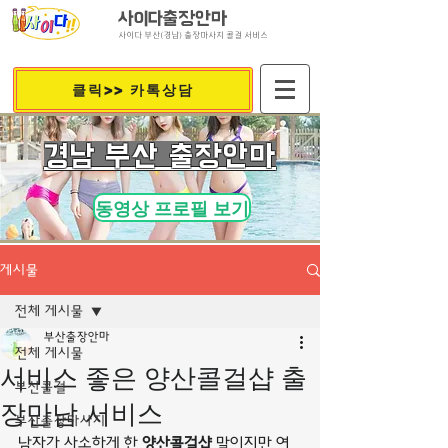
사이다출장안마
사이다 부산(경남) 출장마사지 콜걸 서비스
클릭>> 카톡상담
​경남 부산 출장안마
동영상 프로필 보기
게시물
전체 게시물
부산출장안마
전체 게시물
서비스 좋은 양산콜걸샵 출
부산콜걸
장만남 서비스
부산출장마사지
남자가 사소하게 한 
양산콜걸샵
 말이지만 여