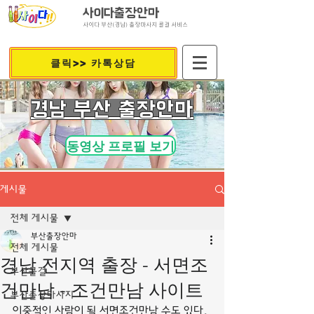
사이다출장안마
사이다 부산(경남) 출장마사지 콜걸 서비스
클릭>> 카톡상담
​경남 부산 출장안마
동영상 프로필 보기
게시물
전체 게시물
부산출장안마
전체 게시물
경남 전지역 출장 - 서면조
부산콜걸
건만남 - 조건만남 사이트
부산출장마사지
이중적인 사람이 될 서면조건만남 수도 있다.