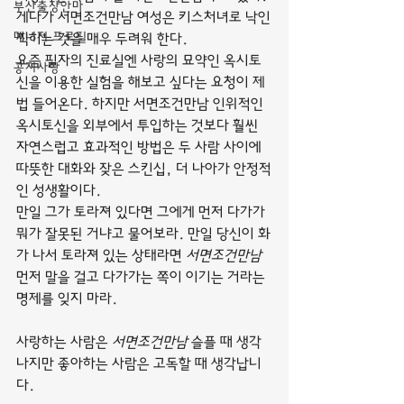
부산출장안마
게다가 서면조건만남 여성은 키스처녀로 낙인
매니저 프로필
찍히는 것을 매우 두려워 한다.
요즘 필자의 진료실엔 사랑의 묘약인 옥시토
공지사항
신을 이용한 실험을 해보고 싶다는 요청이 제
법 들어온다. 하지만 서면조건만남 인위적인 
옥시토신을 외부에서 투입하는 것보다 훨씬 
자연스럽고 효과적인 방법은 두 사람 사이에 
따뜻한 대화와 잦은 스킨십, 더 나아가 안정적
인 성생활이다.
만일 그가 토라져 있다면 그에게 먼저 다가가 
뭐가 잘못된 거냐고 물어보라. 만일 당신이 화
가 나서 토라져 있는 상태라면 
서면조건만남
먼저 말을 걸고 다가가는 쪽이 이기는 거라는 
명제를 잊지 마라.
사랑하는 사람은 
서면조건만남
 슬플 때 생각
나지만 좋아하는 사람은 고독할 때 생각납니
다.