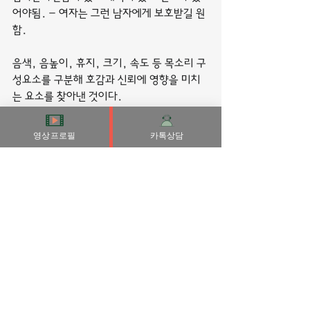
어야됨. - 여자는 그런 남자에게 보호받길 원
함.
음색, 음높이, 휴지, 크기, 속도 등 목소리 구
성요소를 구분해 호감과 신뢰에 영향을 미치
는 요소를 찾아낸 것이다.
부산출장안마
부산출장마사지
영상프로필
카톡상담
부산콜걸
전체 보기
최근 게시물