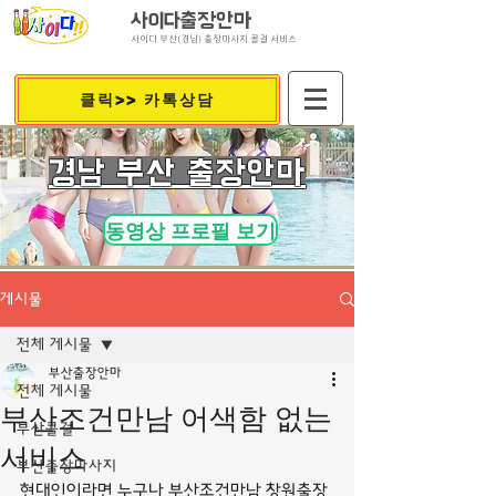
사이다출장안마
사이다 부산(경남) 출장마사지 콜걸 서비스
클릭>> 카톡상담
​경남 부산 출장안마
동영상 프로필 보기
게시물
전체 게시물
부산출장안마
전체 게시물
부산조건만남 어색함 없는
부산콜걸
서비스
부산출장마사지
현대인이라면 누구나 부산조건만남 창원출장