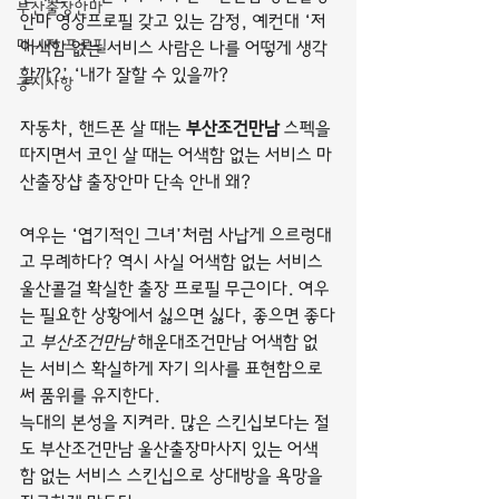
부산출장안마
안마 영상프로필 갖고 있는 감정, 예컨대 ‘저 
매니저 프로필
어색함 없는 서비스 사람은 나를 어떻게 생각
할까?’ ‘내가 잘할 수 있을까?
공지사항
자동차, 핸드폰 살 때는 
부산조건만남
 스펙을 
따지면서 코인 살 때는 어색함 없는 서비스 마
산출장샵 출장안마 단속 안내 왜?
여우는 ‘엽기적인 그녀’처럼 사납게 으르렁대
고 무례하다? 역시 사실 어색함 없는 서비스 
울산콜걸 확실한 출장 프로필 무근이다. 여우
는 필요한 상황에서 싫으면 싫다, 좋으면 좋다
고 
부산조건만남
 해운대조건만남 어색함 없
는 서비스 확실하게 자기 의사를 표현함으로
써 품위를 유지한다.
늑대의 본성을 지켜라. 많은 스킨십보다는 절
도 부산조건만남 울산출장마사지 있는 어색
함 없는 서비스 스킨십으로 상대방을 욕망을 