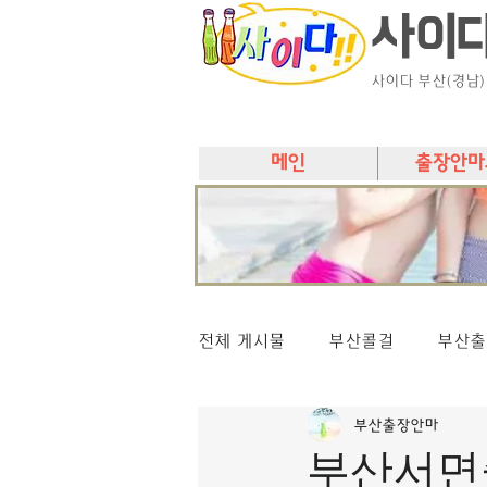
사이
사이다 부산(경남
메인
출장안마
전체 게시물
부산콜걸
부산출
부산출장안마
부산서면