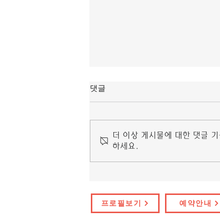
마닐라 링검 마사지
댓글
안경다리 쪽에 눌린 자국이 생긴다면
안경다리가 너무 안쪽으로 조여져 있기
마닐라 링검 마사지 눈 마사지 기계 추
더 이상 게시물에 대한 댓글 
천 때문이므로 바깥쪽으로 다리를 조금
하세요.
벌려주어야 한다. 얼굴이 크고 각진 사
람은 안구가 작은 테를 마닐라 링검 마
사지 고를 경우 얼굴이...
프로필보기
예약안내