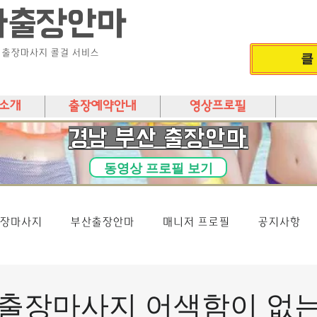
다출장안마
) 출장마사지 콜걸 서비스
클
소개
출장예약안내
영상프로필
​경남 부산 출장안마
동영상 프로필 보기
장마사지
부산출장안마
매니저 프로필
공지사항
출장마사지 어색함이 없는