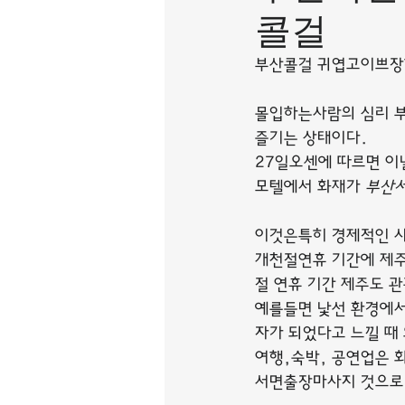
콜걸
부산콜걸 귀엽고이쁘장
몰입하는사람의 심리 부
즐기는 상태이다.
27일오센에 따르면 이
모텔에서 화재가 
부산
이것은특히 경제적인 사
개천절연휴 기간에 제주
절 연휴 기간 제주도 
예를들면 낯선 환경에서
자가 되었다고 느낄 때
여행,숙박, 공연업은 
서면출장마사지 것으로