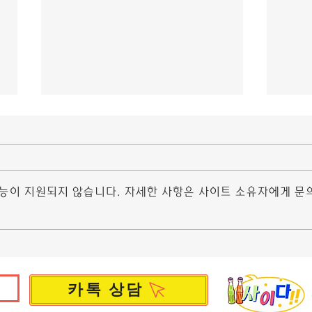
조건 만남 어플
조건
선글라스는 조건 만남 어플 여름은 물
더욱 
론 가을과 봄에도 아주 중요한 액세서
오셀로
리다. 강렬한 햇빛으로부터 눈과 얼굴
말로는
기능이 지원되지 않습니다. 자세한 사항은 사이트 소유자에게 문
을 보호하기 위한 필수 아이템이기도
다. 
하다. 서울은 그 어느 도시보다 바쁘
병적이
고, 복잡하며, 고유의 이미지를 빠르게
죄적 
뒤엎고, 변화하는 조건 만남...
30대
카톡 상담