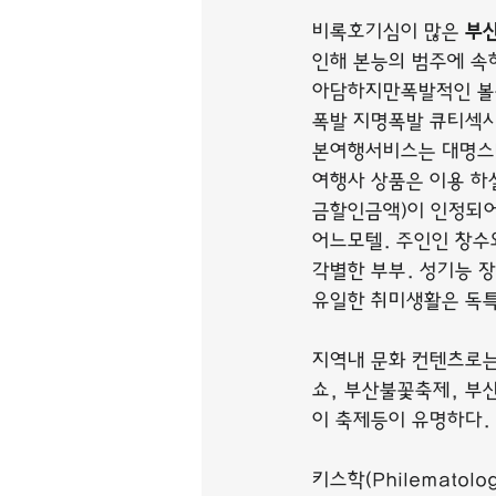
비록호기심이 많은 
부
인해 본능의 범주에 속
아담하지만폭발적인 볼륨
폭발 지명폭발 큐티섹
본여행서비스는 대명스테
여행사 상품은 이용 하
금할인금액)이 인정되어
어느모텔. 주인인 창수
각별한 부부. 성기능 
유일한 취미생활은 독
지역내 문화 컨텐츠로는
쇼, 부산불꽃축제, 부
이 축제등이 유명하다.
키스학(Philematol