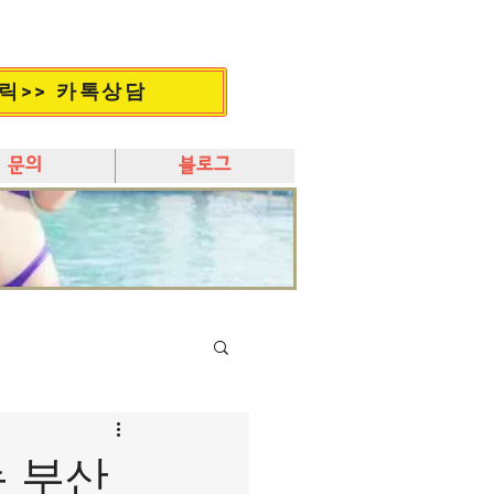
릭>> 카톡상담
문의
블로그
 부산