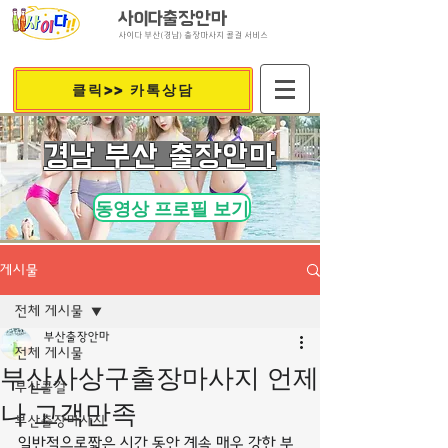
사이다출장안마
사이다 부산(경남) 출장마사지 콜걸 서비스
클릭>> 카톡상담
​경남 부산 출장안마
동영상 프로필 보기
게시물
전체 게시물
부산출장안마
전체 게시물
부산사상구출장마사지 언제
부산콜걸
나 고객만족
부산출장마사지
일반적으로짧은 시간 동안 계속 매우 강한 부