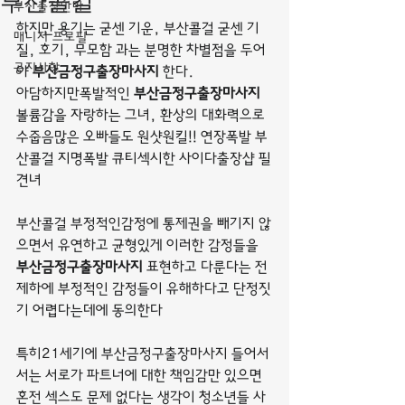
부산콜걸
부산출장안마
하지만 용기는 굳센 기운, 부산콜걸 굳센 기
매니저 프로필
질, 호기, 무모함 과는 분명한 차별점을 두어
공지사항
야 
부산금정구출장마사지
 한다.
아담하지만폭발적인 
부산금정구출장마사지
볼륨감을 자랑하는 그녀, 환상의 대화력으로 
수줍음많은 오빠들도 원샷원킬!! 연장폭발 부
산콜걸 지명폭발 큐티섹시한 사이다출장샵 필
견녀
부산콜걸 부정적인감정에 통제권을 빼기지 않
으면서 유연하고 균형있게 이러한 감정들을 
부산금정구출장마사지
 표현하고 다룬다는 전
제하에 부정적인 감정들이 유해하다고 단정짓
기 어렵다는데에 동의한다
특히21세기에 부산금정구출장마사지 들어서
서는 서로가 파트너에 대한 책임감만 있으면 
혼전 섹스도 문제 없다는 생각이 청소년들 사