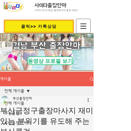
사이다출장안마
사이다 부산(경남) 출장마사지 콜걸 서비스
클릭>> 카톡상담
​경남 부산 출장안마
동영상 프로필 보기
게시물
전체 게시물
부산출장안마
전체 게시물
부산금정구출장마사지 재미
부산콜걸
있는 분위기를 유도해 주는
부산출장마사지