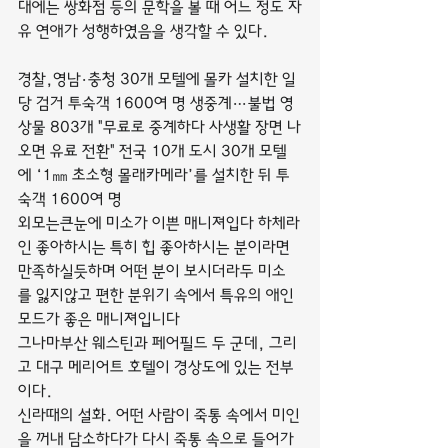
대에는 쌍화점 등의 문학을 볼 때 어느 정도 자
유 연애가 성행하였음을 생각할 수 있다.
경찰,영남·충청 30개 모텔에 몰카 설치한 일
당 검거 투숙객 1600여 명 생중계…불법 영
상물 803개 "무료로 중계하다 사생활 장면 나
오면 유료 전환" 전국 10개 도시 30개 모텔
에 ‘1㎜ 초소형 몰래카메라’를 설치한 뒤 투
숙객 1600여 명
외모는큰눈에 미소가 이쁜 매니져입다 하체라
인 좋아하시는 특히 힙 좋아하시는 분이라면 
만족하실듯하며 어떤 분이 보시더라두 미소
를 잃지않고 편한 분위기 속에서 특유의 애인
모드가 좋은 매니져입니다
그나마부산 웨스틴과 페어필드 두 군데, 그리
고 대구 메리어트 호텔이 경상도에 있는 전부
이다.
신라때의 설화. 어떤 사람이 죽통 속에서 미인
을 꺼내 담소하다가 다시 죽통 속으로 들어가