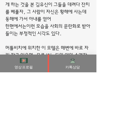
게 하는 것을 본 김유신이 그들을 데려다 잔치
를 베풀자, 그 사람이 자신은 황해에 사는데 
동해에 가서 아내를 얻어
한편에서는이런 모습을 사회의 문란화로 받아
들이는 부정적인 시각도 있다.
머틀비치에 위치한 이 모텔은 해변에 바로 자
리 잡고 있으며, 무료 Wi-Fi와 야외 수영장
을 갖추고 있습니다. 이 모텔은 머틀 비치 국
영상프로필
카톡상담
제공항에서 차로 10분, 탠저 아울렛... 
Summer Wind Inn and Suites는 사우
스 캐롤라이나의 머틀 비치 바로 앞에 위치한 
모텔로 야외 수영장과 무료 Wi-Fi를 갖추고 
있으며,
또한,호기심은 인간에게서 나이에 상관없이 
유아에서[3] 성인까지[1] 모든 연령대에서 발
견되고 또한
부산출장마사지