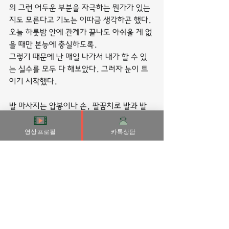
의 그런 어두운 부분을 자극하는 뭔가가 있는
지도 모른다고 기노는 이따금 생각하곤 했다.
오늘 하룻밤 안에 관계가 끝나도 아쉬울 게 없
을 때만 본능에 충실하도록.
그렇기 때문에 난 매일 나가서 내가 할 수 있
는 실수를 모두 다 해보았다. 그러자 눈이 트
이기 시작했다.
발 마사지는 압봉이나 손, 팔꿈치로 발과 발
목, 종아리까지 문지르거나 눌러 자극하는데 
발 마사지를 받고 나면 한결 발이 가벼워짐을 
영상프로필
카톡상담
느낄 수 있다.
남에게 보이는 부분이 아니라고 해서 대충 입
으면 세련미를 갖출 수 없다. 괜히 속옷을 패
션의 시작이라고 부르는 게 아니다.
그렇다면 한번 손상된 자존감과 자신감은 어
떻게 회복하고 끌어올릴 수 있을까?
어쩌다 인생살이가 이렇게 됐는지는 모르겠지