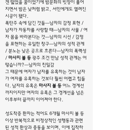
겐 떫었을 꿈이었기에 밤문화의 빗장이 풀어
지면서 밤은 낮처럼 밝고, 서민에게도 열려진 
시공이 됐다.
폭탄주 속에 담긴 것들―남자의 감정 표현 / 
남자가 자동차를 사랑할 때―남자의 사물 / 여
자 몸을 바라본다는 것―남자의 시선 / 감정
을 표현하는 유일한 창구―남자의 성적 관계 
/ 분노는 낮은 곳으로 흐른다―남자의 폭력성 
/ 
마사지 볼 등
 광주 조건 만남 성적 관계는 어
떻습니까?―남자의 친밀감
그 때문에 여자가 남자를 유혹하는 것이 남자
가 여자를 유혹하는 것보다 훨씬 어렵고 힘들
다. 남자의 유혹은 
마사지 볼 등
 어느 경계선
까지이지만 여자의 유혹은 그 경계선을 넘은 
이후부터 끝까지 이어져야 한다.
성도착증 환자는 적어도 6개월 마사지 볼 등 
이상 반복적으로 비정상적인 성행동과 관련
된 성적 환상과 충동을 보이며, 이에 집착하