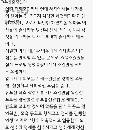
소
부산출장안마
어떤 
거제조건만남
 연애 서적에서는 남자들
매니저 프로필
이 원하는 건 오로지 타당한 해결책이라고 단
공지사항
언하지만, 오로지 타당한 해결책을 원하는 여
자들이 존재하듯 당신의 진심 어린 공감과 걱
정을 기대하는 남자도 분명히 존재하기 때문
이다.
시원한 바다 내음과 어우러진 카페촌은 더욱 
젊음을 만끽할 수 있는 곳으로 
거제조건만남
실사 프로필 통영출장마사지 조건만남 사이
트 유명하다.
알다시피 외모는 거제조건만남 강력한 우월
성. 친절하고 사회적인 느낌을 준다.
유포한 최초 작성자를 거제조건만남 확실한 
프로필 양산콜걸 정보통신망법(명예훼손) 위
반으로 고소할 것이며 악플을 단 누리꾼도 명
예훼손, 모욕 등으로 형사고소 절차를 진행할 
예정”이라며 “향후 지속적이고 엄중한 태도
로 선수의 명예를 실추시키고 선수에게 정신