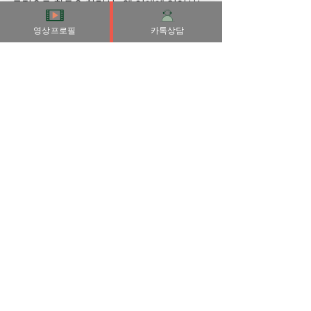
극적으로 활동을 하면서, 왜 연애에 있어서는 
소극적일까.
영상프로필
카톡상담
반면남성 연구진과 대화를 나눈 다른 그룹은 
오히려 두 호르몬이 각각 2%와 7%감소했다.
말을 할때도 간결하게 하시고 상대편의 말을 
경청하는 편이 좋겠어요 .
투정을부려도 포근히 감싸 주는 남자
▶높은 구두 신은 날 쳐다보며 “발 아프지?” 
신발 바꿔 신어줄 때
이에비해 여성들은 ‘만남의 횟수는 중요하지 
않다’에 이어 ‘3번째 만남’(28.4%), ‘첫 번
째 만남’(17.6%), ‘5번째 만남 이
후’(12.2%) 순으로 꼽아 남성들과 대조를 이
뤘다.
남성들은 옛 애인과의 추억을 ‘기억이 없어질 
때까지’ 간직하지만, 여성들은 ‘새로운 애인
이 나타날 때까지’만 가지고 있다는 설문조사 