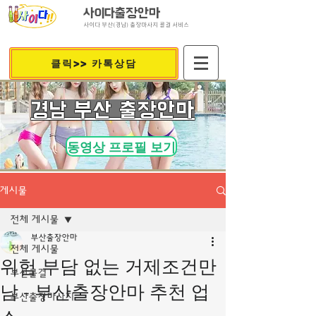
사이다출장안마
사이다 부산(경남) 출장마사지 콜걸 서비스
클릭>> 카톡상담
​경남 부산 출장안마
동영상 프로필 보기
게시물
전체 게시물
부산출장안마
전체 게시물
위험 부담 없는 거제조건만
부산콜걸
남 - 부산출장안마 추천 업
부산출장마사지